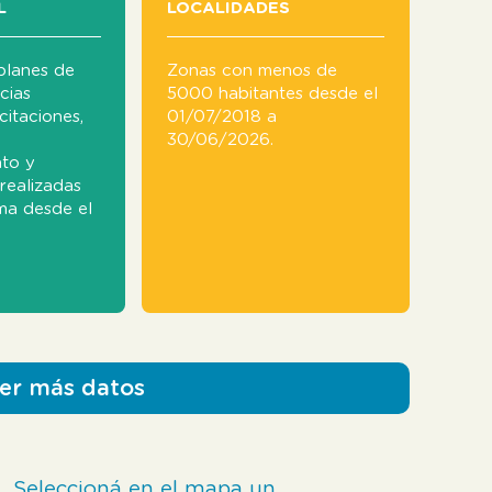
L
LOCALIDADES
planes de
Zonas con menos de
cias
5000 habitantes desde el
citaciones,
01/07/2018 a
30/06/2026.
nto y
realizadas
ma desde el
ver más datos
Seleccioná en el mapa un