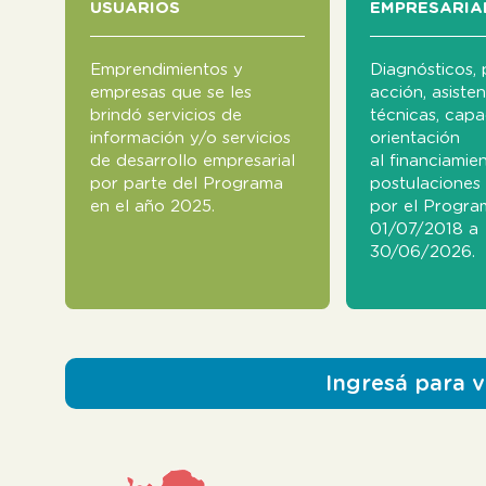
USUARIOS
EMPRESARIA
Emprendimientos y
Diagnósticos, 
empresas que se les
acción, asisten
brindó servicios de
técnicas, capa
información y/o servicios
orientación
de desarrollo empresarial
al financiamie
por parte del Programa
postulaciones 
en el año 2025.
por el Progra
01/07/2018 a
30/06/2026.
Ingresá para 