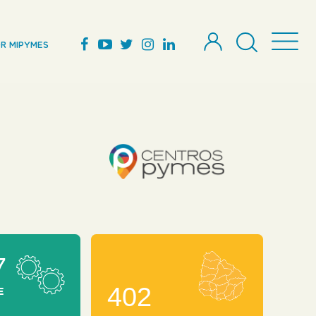
R MIPYMES
7
402
E
O