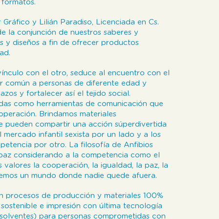
y formatos.
Gráfico y Lilián Paradiso, Licenciada en Cs.
e la conjunción de nuestros saberes y
s y diseños a fin de ofrecer productos
ad.
nculo con el otro, seduce al encuentro con el
cer común a personas de diferente edad y
zos y fortalecer así el tejido social.
das como herramientas de comunicación que
peración. Brindamos materiales
e pueden compartir una acción súperdivertida
al mercado infantil sexista por un lado y a los
petencia por otro. La filosofía de Anfibios
a paz considerando a la competencia como el
valores la cooperación, la igualdad, la paz, la
ueremos un mundo donde nadie quede afuera.
on procesos de producción y materiales 100%
 sostenible e impresión con última tecnología
e solventes) para personas comprometidas con