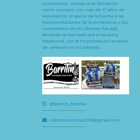
nutricionista. Gracias a mi formación
como cocinero, con más de 17 años de
experiencia, el ajuste de la barrita a las
recomendaciones de la profesional y los
comentarios de los clientes fue ágil,
lanzando al mercado una propuesta
tradicional, con la incorporación reciente
de variación en los sabores.
@barritin_barritas
martinbruzzone2018@gmail.com