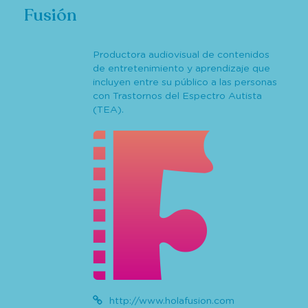
Fusión
Productora audiovisual de contenidos
de entretenimiento y aprendizaje que
incluyen entre su público a las personas
con Trastornos del Espectro Autista
(TEA).
http://www.holafusion.com