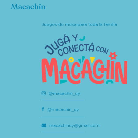
Macachín
Juegos de mesa para toda la familia
@macachin_uy
@macachin_uy
macachinuy@gmail.com