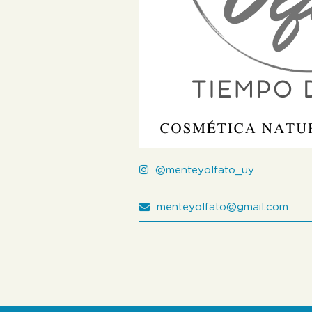
@menteyolfato_uy
menteyolfato@gmail.com