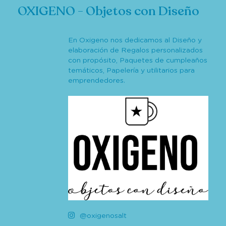
OXIGENO - Objetos con Diseño
En Oxigeno nos dedicamos al Diseño y
elaboración de Regalos personalizados
con propósito, Paquetes de cumpleaños
temáticos, Papelería y utilitarios para
emprendedores.
@oxigenosalt