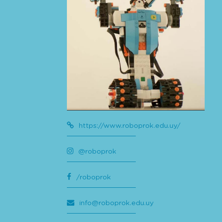
https://www.roboprok.edu.uy/
@roboprok
/roboprok
info@roboprok.edu.uy