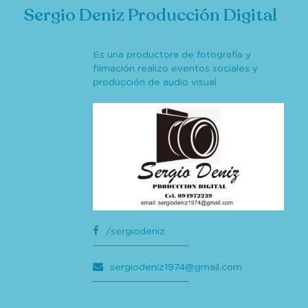
Sergio Deniz Producción Digital
Es una productora de fotografía y
filmación realizo eventos sociales y
producción de audio visual
/sergiodeniz
sergiodeniz1974@gmail.com