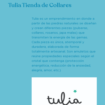
Tulia Tienda de Collares
Tulia es un emprendimiento en donde a
partir de las piedras naturales se diseñan
y crean diferentes piezas (pulseras,
collares, rosarios, japa malas) que
transmiten la energía de las gemas.
Cada pieza es única, atemporal y
duradera, elaborada de forma
totalmente artesanal. Son amuletos que
reúne propiedades especiales según el
cristal que contenga (protección
energética, reducción de la ansiedad,
alegría, amor, etc.)