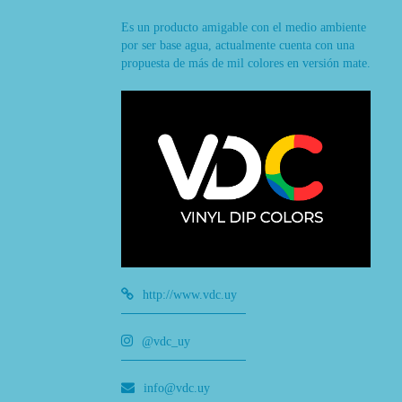
Es un producto amigable con el medio ambiente
por ser base agua, actualmente cuenta con una
propuesta de más de mil colores en versión mate.
http://www.vdc.uy
@vdc_uy
info@vdc.uy