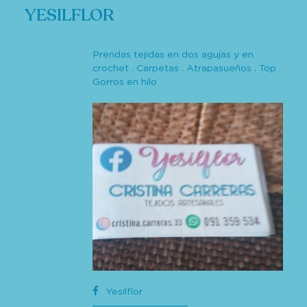
YESILFLOR
Prendas tejidas en dos agujas y en
crochet . Carpetas . Atrapasueños . Top .
Gorros en hilo
Yesilflor