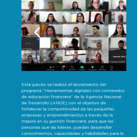
Este jueves se realizó el lanzamiento del
programa “Herramientas digitales con contenidos
de educación financiera” de la Agencia Nacional
de Desarrollo (ANDE) con el objetivo de
fortalecer la competitividad de las pequeñas
empresas y emprendimientos a través de la
mejora en su gestión financiera, para que las
personas que las lideran, puedan desarrollar
conocimientos, capacidades y habilidades para la